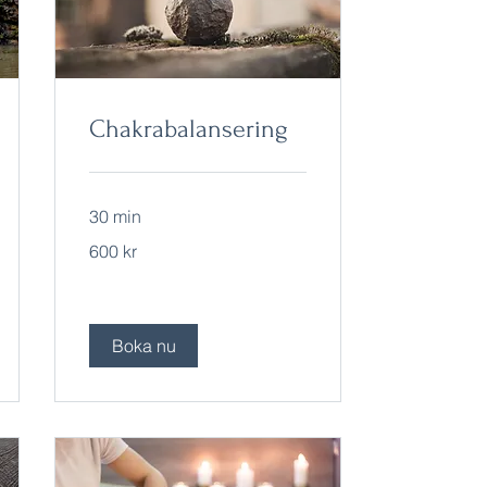
Chakrabalansering
30 min
600
600 kr
svenska
kronor
Boka nu