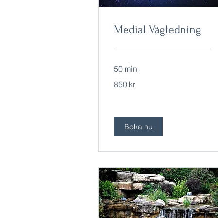
Medial Vägledning
50 min
850
850 kr
svenska
kronor
Boka nu