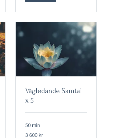
Vägledande Samtal
x 5
50 min
3 600
3 600 kr
svenska