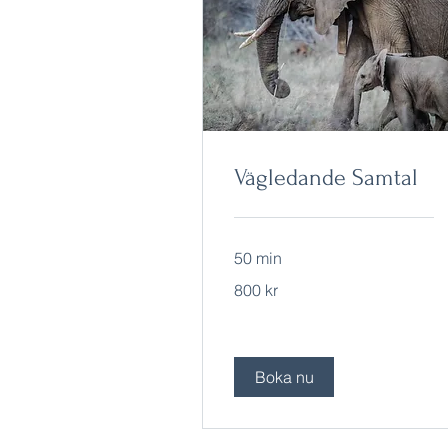
Vägledande Samtal
50 min
800
800 kr
svenska
kronor
Boka nu