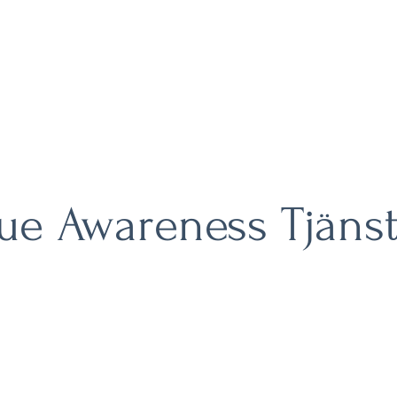
True Awareness
News are coming!
Hem
Om mig
Tjänster
Kontakta oss
ue Awareness Tjäns