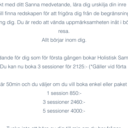
t med ditt Sanna medvetande, lära dig urskilja din inre 
vill finna redskapen för att frigöra dig från de begränsn
ing dig. Du är redo att vända uppmärksamheten inåt i b
resa.
Allt börjar inom dig.
ande för dig som för första gången bokar Holistisk Sa
u kan nu boka 3 sessioner för 2125:- (*Gäller vid förta bo
är 50min och du väljer om du vill boka enkel eller paket
1 session 850:-
3 sessioner 2460:-
5 sessioner 4000:-