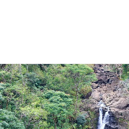
True Awareness
News are coming!
Hem
Om mig
Tjänster
Kontakta oss