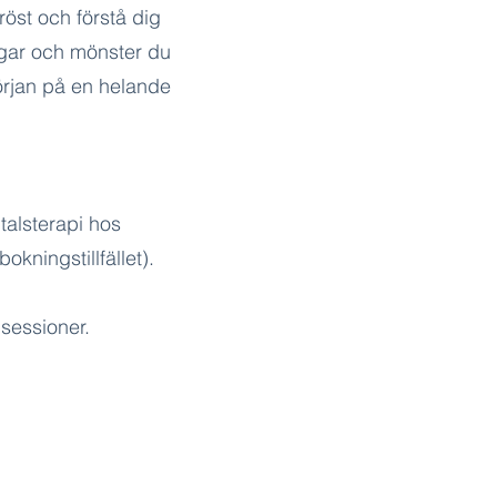
röst och förstå dig
ingar och mönster du
örjan på en helande
mtalsterapi hos
kningstillfället).
 sessioner.