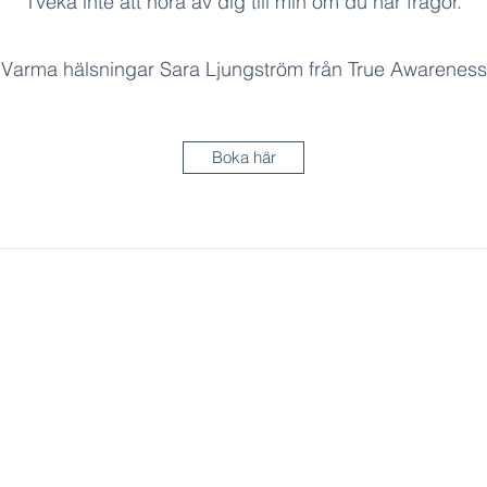
Tveka inte att höra av dig till min om du har frågor.
Varma hälsningar Sara Ljungström från True Awareness
Boka här
sara@trueawareness.se
Besöksadress för event i Göteborg:
Mahalaya Center Markententerivägen 1
415 28 Göteborg