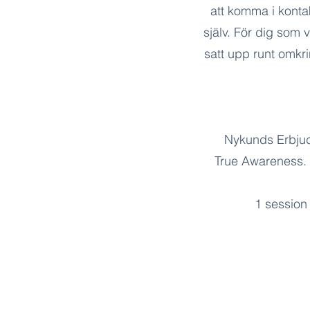
att komma i kontak
själv. För dig som 
satt upp runt omkr
Nykunds Erbjud
True Awareness. D
1 session 